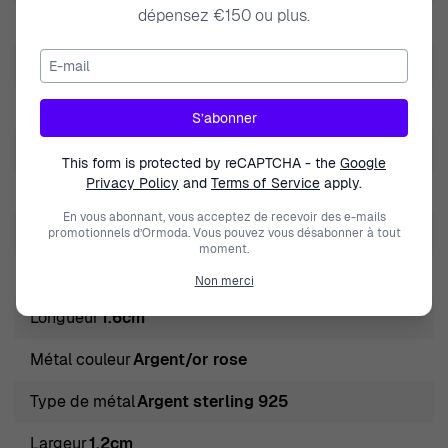
dépensez €150 ou plus.
Marque
Orphelia
E-mail
nature de la pierre précieuse
Zirconium
Genre
Femmes
S’abonner
Fermeture
Poussette
This form is protected by reCAPTCHA - the
Google
Privacy Policy
and
Terms of Service
apply.
Diamètre
1.6cm
En vous abonnant, vous acceptez de recevoir des e-mails
Couleur des pierres
Champagne
promotionnels d’Ormoda. Vous pouvez vous désabonner à tout
moment.
Type de produit
Puce d'oreille
Non merci
Longueur
1.6cm
Métal couleur
Argent/or rose
Type de métal
Argent sterling 925
Largeur
1.2cm