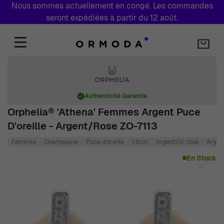
Nous sommes actuellement en congé. Les commandes
seront expédiées à partir du 12 août.
Aller au contenu
Authenticité Garantie
Orphelia® 'Athena' Femmes Argent Puce
D'oreille - Argent/Rose ZO-7113
Femmes
Champagne
Puce d'oreille
1.6cm
Argent/or rose
Argent
Main image
Click to view image in fullscreen
En Stock