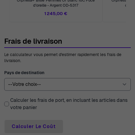
Orphelia® 'Billie' Femmes Or blanc 18C Puce
Orphelia® 'S
d'oreille - Argent OD-5317
d'ore
1 245,00 €
Frais de livraison
Le calculateur vous permet d'estimer rapidement les frais de
livraison.
Pays de destination
Calculer les frais de port, en incluant les articles dans
votre panier
Calculer Le Coût