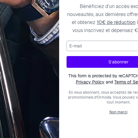
Bénéficiez d’un accès exc
nouveautés, aux dernières offres
et obtenez
10€ de réduction
l
vous inscrivez et dépensez €
E-mail
ription
Caractéristiques techniques
Frais de liv
S’abonner
lia dotée d'un boîtier rond, d'un mouvement seiko quartz , d'
This form is protected by reCAPTC
llera à votre personnalité et votre style en toutes occasions.
Privacy Policy
and
Terms of Se
En vous abonnant, vous acceptez de rec
promotionnels d’Ormoda. Vous pouvez 
tout moment.
Non merci