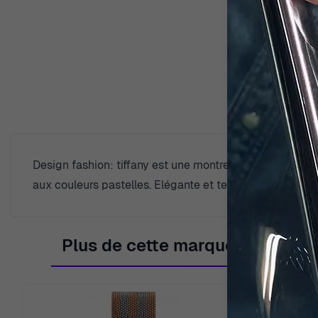
Desc
Design fashion: tiffany est une montre analogique orphe
aux couleurs pastelles. Elégante et tendance, tiffany co
Plus de cette marque