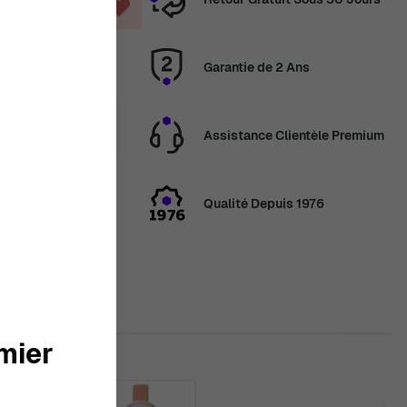
ANIER
Garantie de 2 Ans
14 août
Assistance Clientèle Premium
ans
5 Jour, 8 Heures
en congés
Qualité Depuis 1976
veau les
2 août. Merci de
mier