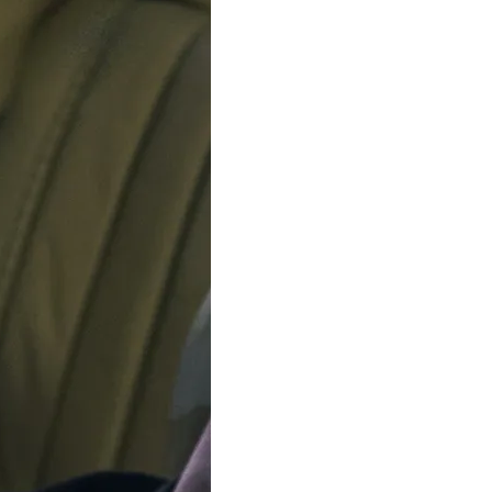
tuellement en congé. Les commandes seront expédiées à par
Bijoux
Marques
Soldes
Fabriq
Toggle submenu for Montres
Toggle submenu for Bijoux
Orphelia Fashion
'Tiffany' Femmes
34mm
Alliage
Marble
Rond
€
69
00
En Stock