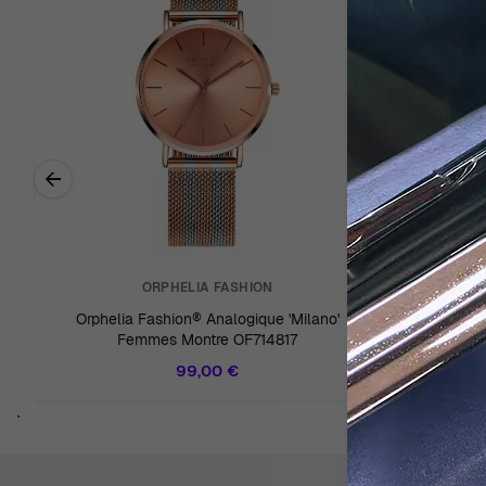
←
Previous related products
ORPHELIA FASHION
Orphelia Fashion® Analogique 'Milano'
Orphelia
Femmes Montre OF714817
Fe
99,00 €
`