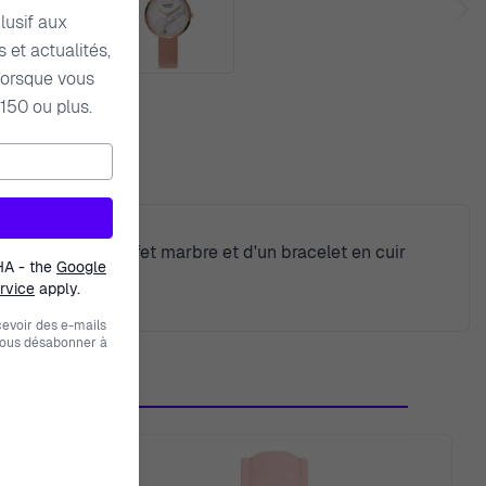
lusif aux
 et actualités,
orsque vous
150 ou plus.
raison
un cadran avec effet marbre et d'un bracelet en cuir
HA - the
Google
rvice
apply.
evoir des e-mails
vous désabonner à