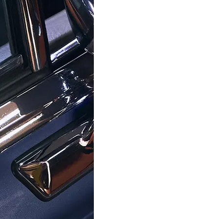
ORPHELIA FASHION
ORPHELIA FASHION
 Fashion® Analogique 'Suede'
Orphelia Fashion® Analogique 
mmes Montre OF714822
Femmes Montre OF711
79,00 €
69,00 €