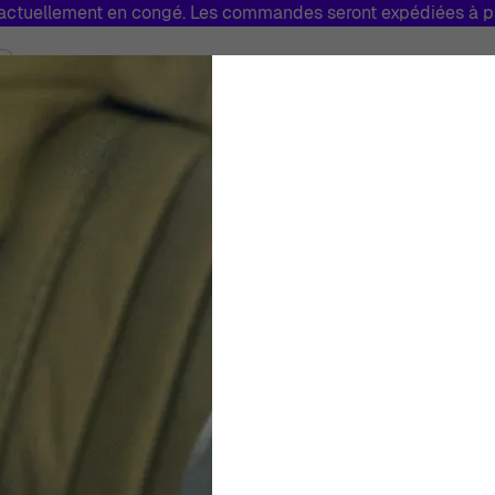
tuellement en congé. Les commandes seront expédiées à par
Bijoux
Marques
Soldes
Fabriq
Toggle submenu for Montres
Toggle submenu for Bijoux
Orphelia® 'Megan
Boucle D'oreille 
Unisexe
Boucle d'oreille
1.6cm
€
49
00
En Stock