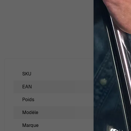
SKU
ZO-7136/1
EAN
541519005
Poids
3.000000
Modèle
Megane
Marque
Orphelia