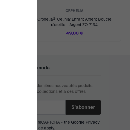
ORPHELIA
ent Boucle
Orphelia® 'Celinia' Enfant Argent Boucle
37/1
d'oreille - Argent ZO-7134
49,00 €
oignez Le Club Ormoda
anquez jamais nos dernières nouveautés produits.
ez à de nouvelles collections et à des offres
sives.
sse e-mail
 form is protected by reCAPTCHA - the
Google Privacy
y
and
Terms of Service
apply.