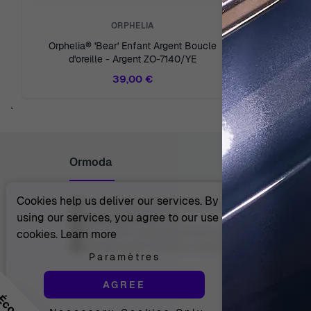
ORPHELIA
Orphelia® 'Bear' Enfant Argent Boucle
Orphelia®
d'oreille - Argent ZO-7140/YE
d'o
39,00 €
`
Ormoda
Cookies help us deliver our services. By
Juul Grietensstraat 9/11, 2140 Antwerp, Belgium
using our services, you agree to our use of
support@ormoda.com
Du lundi au jeudi entre 9h30 et 18h00 (CET)
cookies.
Learn more
Vendredi entre 09h30 et 13h00 (CET)
Paramètres
AGREE