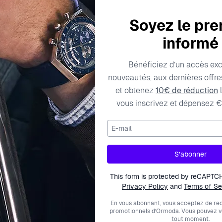
Soyez le pre
informé
Bénéficiez d’un accès exc
nouveautés, aux dernières offres
Caractéristiques techniques
Frais de livraison
et obtenez
10€ de réduction
l
vous inscrivez et dépensez €
E-mail
Fermeture
8789
Type de produit
S’abonner
Longueur
This form is protected by reCAPTC
Privacy Policy
and
Terms of Se
Métal couleur
En vous abonnant, vous acceptez de rec
promotionnels d’Ormoda. Vous pouvez 
Type de métal
tout moment.