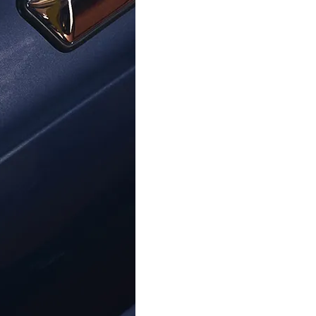
ORPHELIA
ORPHELIA
 'Rosabel' Enfant Argent Puce
Orphelia® 'Oviva' Enfant Arg
reille - Argent ZO-7352
d'oreille - Argent ZO-71
39,00 €
49,00 €
Centre D'aide
À Propos D'Ormoda
Rej
Contactez-Nous
À Propos De Nous
Ne m
Centre D'aide
Les Avantages D'Ormoda
Accéd
FAQ
La Boutique Ormoda
exclu
Adre
Informations Sur La
Commande
Options De Paiement
Informations Sur La Livraison
This
Retours
Polic