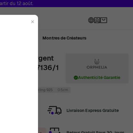
tir du 12 août.
Langue
✕
ué en Suisse
Montres de Créateurs
e' Enfant Argent
- Argent ZO-7136/1
Authenticité Garantie
Argent
Argent sterling 925
0.5cm
Livraison Express Gratuite
Retour Gratuit Sous 30 Jours