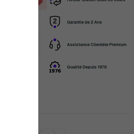
ANIER
Garantie de 2 Ans
14 août
Assistance Clientèle Premium
ans
6 Jour, 5 Heures,
Qualité Depuis 1976
en congés
veau les
2 août. Merci de