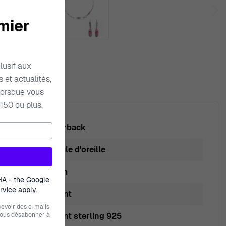
mier
lusif aux
 et actualités,
orsque vous
150 ou plus.
Leverback
Boucle d'oreille
1.6cm
HA - the
Google
rvice
apply.
Argent
evoir des e-mails
vous désabonner à
Argent sterling 925