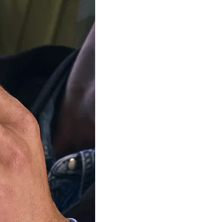
AJOUTER AU P
Livraison
vendredi, 
Commandez D
53 Minutes
Notre équipe est 
d'été
Nous expédierons à nou
commandes à partir du 1
votre patience.
Disponible en 3 variantes