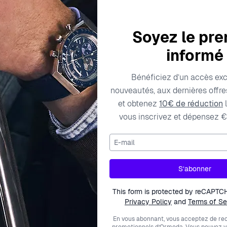
Soyez le pre
informé
Bénéficiez d’un accès exc
Caractéristiques techniques
Frais de livraison
nouveautés, aux dernières offres
et obtenez
10€ de réduction
l
vous inscrivez et dépensez €
-7228
Fermeture
E-mail
15190073713
Couleur des pierres
S’abonner
000000
Type de produit
This form is protected by reCAPTC
nna
Longueur
Privacy Policy
and
Terms of Se
phelia
Métal couleur
En vous abonnant, vous acceptez de rec
promotionnels d’Ormoda. Vous pouvez 