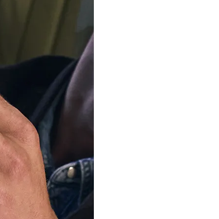
AJOUTER AU P
Livraison
vendredi, 
Commandez D
Heures, 19 Min
Notre équipe est 
d'été
Nous expédierons à nou
commandes à partir du 1
votre patience.
Disponible en 2 variantes