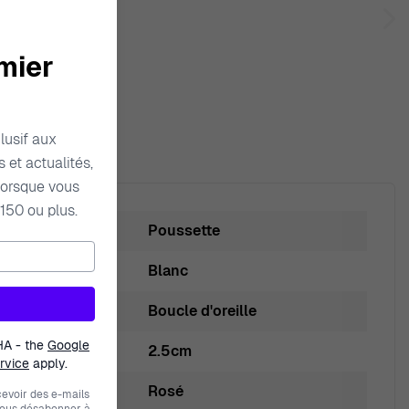
mier
lusif aux
 et actualités,
orsque vous
150 ou plus.
Poussette
Blanc
Boucle d'oreille
HA - the
Google
2.5cm
rvice
apply.
Rosé
evoir des e-mails
vous désabonner à