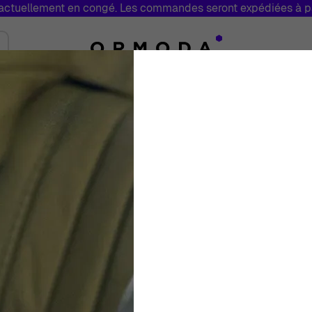
tuellement en congé. Les commandes seront expédiées à par
Bijoux
Marques
Soldes
Fabriq
Toggle submenu for Montres
Toggle submenu for Bijoux
Orphelia® 'Minna
Boucle D'oreille 
Femmes
Blanc
Boucle d'oreill
€
99
00
En Stock