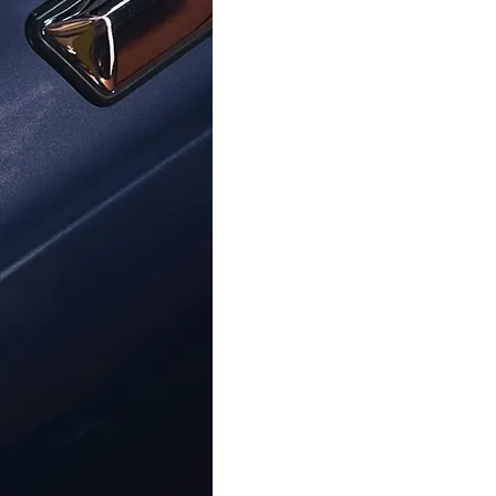
ORPHELIA
ORPHELIA
® 'Fira' Femmes Argent Boucle
Orphelia® 'Marise' Femmes A
reille - Rosé ZO-7571/RG
d'oreille - Argent ZO-7
95,00 €
49,00 €
Centre D'aide
À Propos D'Ormoda
Rej
Contactez-Nous
À Propos De Nous
Ne m
Centre D'aide
Les Avantages D'Ormoda
Accéd
FAQ
La Boutique Ormoda
exclu
Adre
Informations Sur La
Commande
Options De Paiement