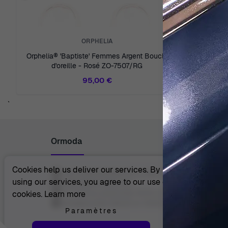
ORPHELIA
Orphelia® 'Baptiste' Femmes Argent Boucle
Orphelia
d'oreille - Rosé ZO-7507/RG
d'o
95,00 €
`
Ormoda
Cookies help us deliver our services. By
Juul Grietensstraat 9/11, 2140 Antwerp, Belgium
using our services, you agree to our use of
support@ormoda.com
Du lundi au jeudi entre 9h30 et 18h00 (CET)
cookies.
Learn more
Vendredi entre 09h30 et 13h00 (CET)
Paramètres