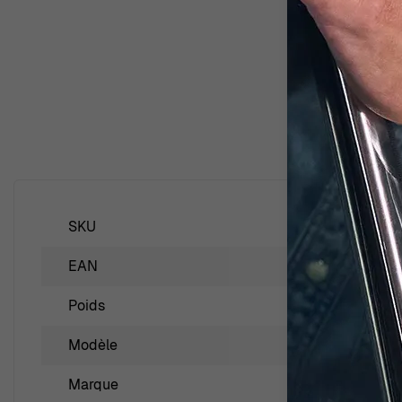
SKU
ZO
EAN
54
Poids
4.
Modèle
Mi
Marque
Or