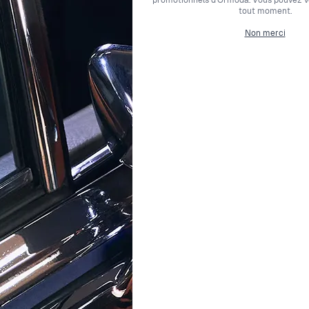
tout moment.
rconium
Type de métal
Non merci
mmes
Largeur