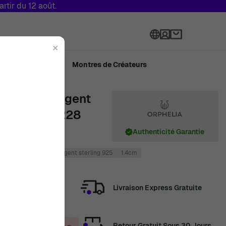
tir du 12 août.
Langue
✕
ué en Suisse
Montres de Créateurs
' Femmes Argent
- Rosé ZO-7228
Authenticité Garantie
e
2.5cm
Rosé
Argent sterling 925
1.4cm
Livraison Express Gratuite
Retour Gratuit Sous 30 Jours