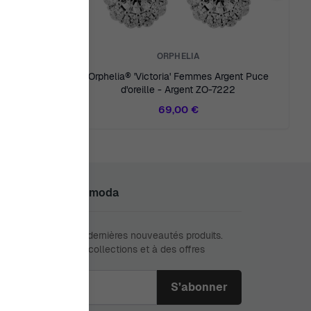
ORPHELIA
rgent Puce
Orphelia® 'Victoria' Femmes Argent Puce
488
d'oreille - Argent ZO-7222
69,00 €
oignez Le Club Ormoda
anquez jamais nos dernières nouveautés produits.
ez à de nouvelles collections et à des offres
sives.
sse e-mail