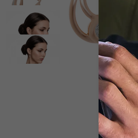
View larger image
View larger image