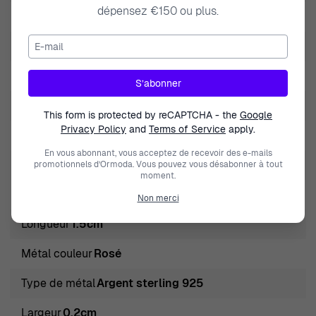
dépensez €150 ou plus.
Marque
Orphelia
E-mail
nature de la pierre précieuse
Zirconium
Genre
Femmes
S’abonner
Fermeture
Poussette
This form is protected by reCAPTCHA - the
Google
Privacy Policy
and
Terms of Service
apply.
Diamètre
1.5cm
En vous abonnant, vous acceptez de recevoir des e-mails
Couleur des pierres
Blanc
promotionnels d’Ormoda. Vous pouvez vous désabonner à tout
moment.
Type de produit
Créoles
Non merci
Longueur
1.5cm
Métal couleur
Rosé
Type de métal
Argent sterling 925
Largeur
0.2cm