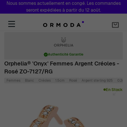
Nous sommes actuellement en congé. Les commandes
seront expédiées à partir du 12 août.
Aller au contenu
Authenticité Garantie
Orphelia® 'Onyx' Femmes Argent Créoles -
Rosé ZO-7127/RG
Femmes
Blanc
Créoles
1.5cm
Rosé
Argent sterling 925
0.2c
Main image
Click to view image in fullscreen
En Stock