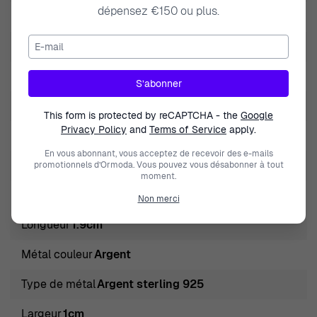
dépensez €150 ou plus.
Marque
Orphelia
E-mail
Genre
Femmes
Fermeture
Poussette
S’abonner
Hauteur
1.9cm
This form is protected by reCAPTCHA - the
Google
Privacy Policy
and
Terms of Service
apply.
Couleur des pierres
Vert
En vous abonnant, vous acceptez de recevoir des e-mails
Type de pierres
Zirconium
promotionnels d’Ormoda. Vous pouvez vous désabonner à tout
moment.
Type de produit
Boucle d'oreille
Non merci
Longueur
1.9cm
Métal couleur
Argent
Type de métal
Argent sterling 925
Largeur
1cm