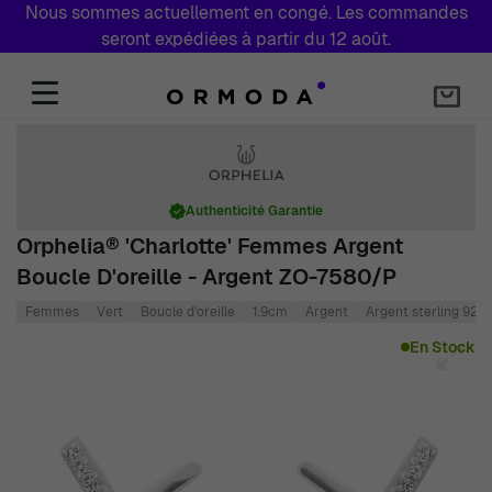
Nous sommes actuellement en congé. Les commandes
seront expédiées à partir du 12 août.
Aller au contenu
Authenticité Garantie
Orphelia® 'Charlotte' Femmes Argent
Boucle D'oreille - Argent ZO-7580/P
Femmes
Vert
Boucle d'oreille
1.9cm
Argent
Argent sterling 925
Main image
Click to view image in fullscreen
En Stock