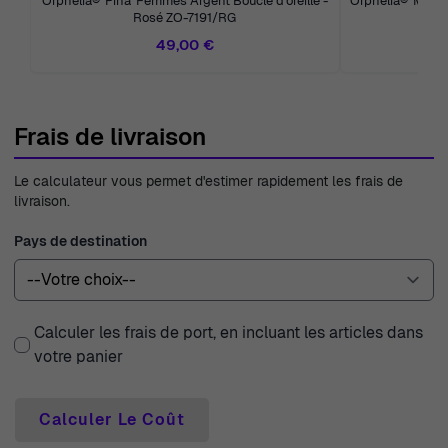
Orphelia® 'Pina' Femmes Argent Boucle d'oreille -
Orphelia® 'Maya'
Rosé ZO-7191/RG
A
49,00 €
Frais de livraison
Le calculateur vous permet d'estimer rapidement les frais de
livraison.
Pays de destination
Calculer les frais de port, en incluant les articles dans
votre panier
Calculer Le Coût