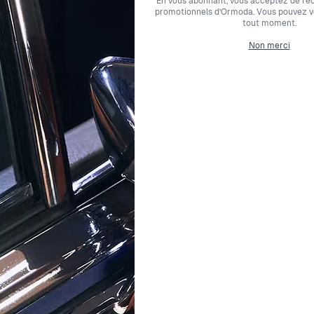
En vous abonnant, vous acceptez de rec
promotionnels d’Ormoda. Vous pouvez 
Type de métal
tout moment.
Non merci
Largeur