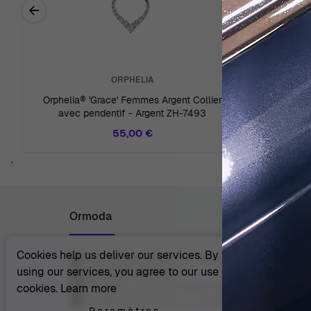
←
Previous related products
ORPHELIA
Orphelia® 'Grace' Femmes Argent Collier
Orphelia® Femmes Argent
avec pendentif - Argent ZH-7493
55,00 €
`
Ormoda
Cookies help us deliver our services. By
Juul Grietensstraat 9/11, 2140 Antwerp, Belgium
using our services, you agree to our use of
support@ormoda.com
Du lundi au jeudi entre 9h30 et 18h00 (CET)
cookies.
Learn more
Vendredi entre 09h30 et 13h00 (CET)