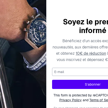
Soyez le pre
informé
Caractéristiques techniques
Frais de livraison
Bénéficiez d’un accès exc
nouveautés, aux dernières offres
et obtenez
10€ de réduction
l
vous inscrivez et dépensez €
Type de pierres
E-mail
167832
Hauteur
0
Type de produit
S’abonner
Longueur
This form is protected by reCAPTC
Privacy Policy
and
Terms of Se
Métal couleur