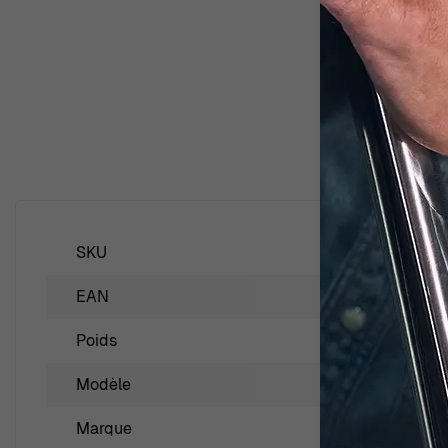
SKU
ZK-7571
EAN
5415190
Poids
1.00000
Modèle
Fira
Marque
Orphelia