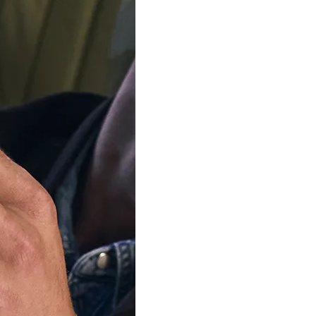
AJOUTER AU P
Livraison
vendredi, 
Commandez D
Heures, 11 Min
Notre équipe est 
d'été
Nous expédierons à nou
commandes à partir du 1
votre patience.
Disponible en 6 variantes