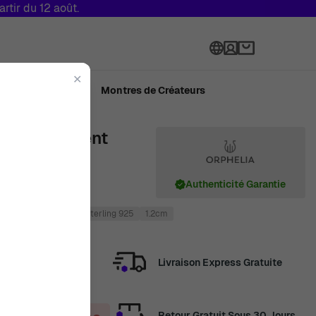
tir du 12 août.
Langue
✕
ué en Suisse
Montres de Créateurs
Femmes Argent
K-7571
Authenticité Garantie
cm
Argent
Argent sterling 925
1.2cm
Livraison Express Gratuite
Retour Gratuit Sous 30 Jours