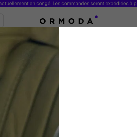
tuellement en congé. Les commandes seront expédiées à par
Bijoux
Marques
Soldes
Fabriq
Toggle submenu for Montres
Toggle submenu for Bijoux
Orphelia® 'Fira' 
Collier - Argent Z
Femmes
Bleu
Collier
40+4
€
99
00
En Stock