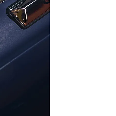
ORPHELIA
ORPHELIA
 Collier -
Orphelia® Femmes Argent Collier avec
Argent/Rose ZK-7167
pendentif - Argent ZK-
59,00 €
225,00 €
Centre D'aide
À Propos D'Ormoda
Rej
Contactez-Nous
À Propos De Nous
Ne m
Centre D'aide
Les Avantages D'Ormoda
Accéd
FAQ
La Boutique Ormoda
exclu
Adre
Informations Sur La