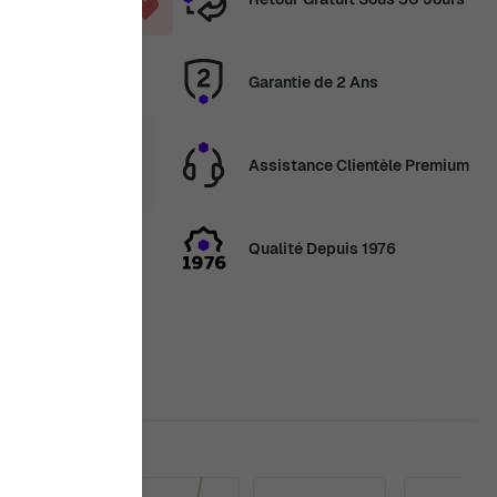
ANIER
Garantie de 2 Ans
14 août
Assistance Clientèle Premium
ans
4 Jour, 21
utes
Qualité Depuis 1976
en congés
veau les
2 août. Merci de