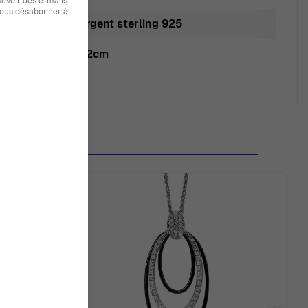
evoir des e-mails
vous désabonner à
Argent sterling 925
1.2cm