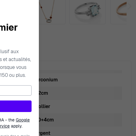
mier
lusif aux
 et actualités,
orsque vous
150 ou plus.
Zirconium
1.2cm
Collier
40+4cm
HA - the
Google
rvice
apply.
Argent