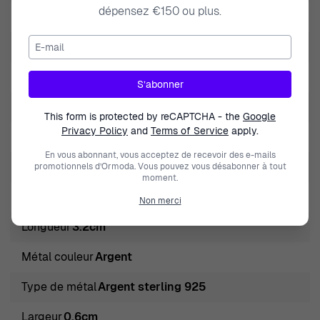
dépensez €150 ou plus.
Marque
Orphelia
E-mail
Genre
Femmes
Fermeture
Crochet
S’abonner
Hauteur
3.2cm
This form is protected by reCAPTCHA - the
Google
Privacy Policy
and
Terms of Service
apply.
Couleur des pierres
Bleu
En vous abonnant, vous acceptez de recevoir des e-mails
Type de pierres
Zirconium
promotionnels d’Ormoda. Vous pouvez vous désabonner à tout
moment.
Type de produit
Boucle d'oreille
Non merci
Longueur
3.2cm
Métal couleur
Argent
Type de métal
Argent sterling 925
Largeur
0.6cm