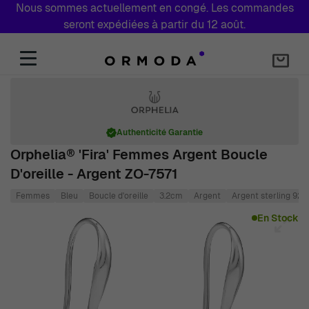
Nous sommes actuellement en congé. Les commandes
seront expédiées à partir du 12 août.
Aller au contenu
Authenticité Garantie
Orphelia® 'Fira' Femmes Argent Boucle
D'oreille - Argent ZO-7571
Femmes
Bleu
Boucle d'oreille
3.2cm
Argent
Argent sterling 925
Main image
Click to view image in fullscreen
En Stock