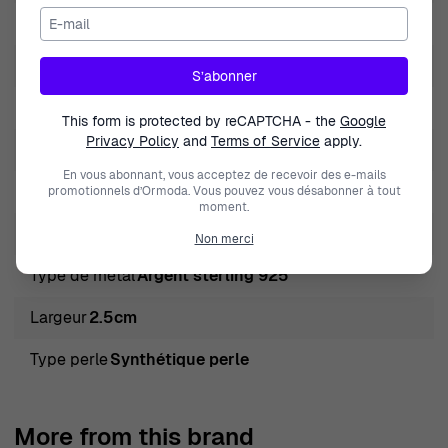
E-mail
Marque
Orphelia
Genre
Femmes
S’abonner
Fermeture
Poussette
This form is protected by reCAPTCHA - the
Google
Privacy Policy
and
Terms of Service
apply.
Type de produit
Boucle d'oreille
En vous abonnant, vous acceptez de recevoir des e-mails
Longueur
4.2cm
promotionnels d’Ormoda. Vous pouvez vous désabonner à tout
moment.
Métal couleur
Argent
Non merci
Type de métal
Argent sterling 925
Largeur
2.5cm
Type perle
Synthétique perle
More from this brand