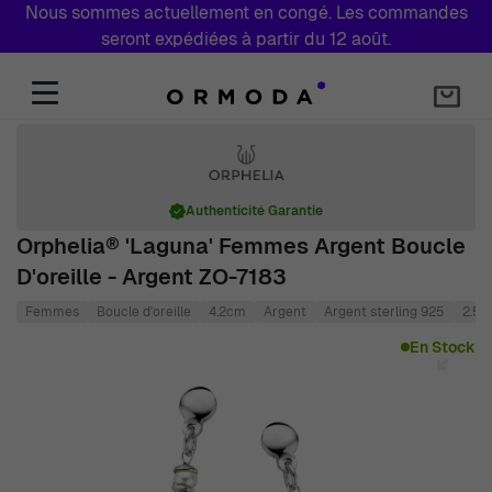
Nous sommes actuellement en congé. Les commandes
seront expédiées à partir du 12 août.
Aller au contenu
Authenticité Garantie
Orphelia® 'Laguna' Femmes Argent Boucle
D'oreille - Argent ZO-7183
Femmes
Boucle d'oreille
4.2cm
Argent
Argent sterling 925
2.5
Main image
Click to view image in fullscreen
En Stock