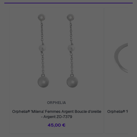
ORPHELIA
Orphelia® 'Milena' Femmes Argent Boucle d'oreille
Orphelia® 'Renée
- Argent ZO-7379
- A
45,00 €